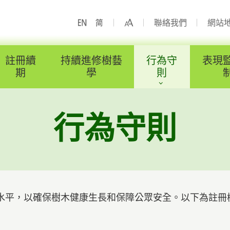
聯絡我們
網站
註冊續
持續進修樹藝
行為守
表現
期
學
則
認可的持續進修樹藝學課程
行為守則
持續進修樹藝學應用指引
計算持續進修樹藝學時數的例子
水平，以確保樹木健康生長和保障公眾安全。以下為註冊