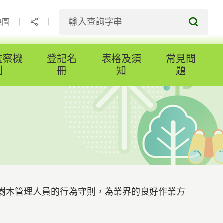
地圖
監察機
登記名
表格及須
常見問
制
冊
知
題
樹木管理人員的行為守則，為業界的良好作業方