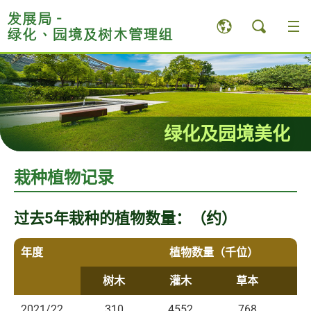
跳
至
内
容
内
的
开
始
绿化及园境美化
栽种植物记录
过去5年栽种的植物数量：（约）
年度
植物数量（千位）
树木
灌木
草本
2021/22
310
4552
768
5