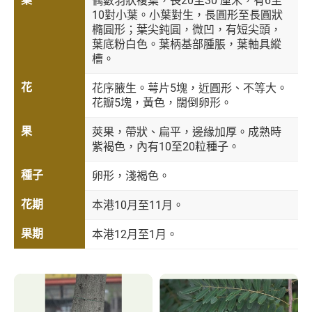
偶數羽狀複葉，長20至30 厘米，有6至
10對小葉。小葉對生，長圓形至長圓狀
橢圓形；葉尖鈍圓，微凹，有短尖頭，
葉底粉白色。葉柄基部腫脹，葉軸具縱
槽。
花
花序腋生。萼片5塊，近圓形、不等大。
花瓣5塊，黃色，闊倒卵形。
果
莢果，帶狀、扁平，邊緣加厚。成熟時
紫褐色，內有10至20粒種子。
種子
卵形，淺褐色。
花期
本港10月至11月。
果期
本港12月至1月。