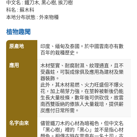
中文名 : 鐵刀木, 黑心樹, 挨刀樹
科名 : 蘇木科
本地分布狀態 : 外來物種
植物趣聞
原產地
印度、緬甸及泰國。於中國雲南亦有數
百年的栽種歷史。
應用
木材堅實、耐腐耐濕、紋理通直，且不
受蟲蛀，可製成傢俱及應用為建材及樂
器裝飾。
此外，其木材易燃、火力旺盛但不爆火
花，加上萌芽力強，在莖幹被斬後仍能
生長大量枝條，數年後可供砍伐，故雲
南西雙版納的傣族人大量栽培，提供薪
炭應付日常所需。
名字由來
儘管鐵刀木的心材為暗褐色，但中文名
「黑心樹」裡的「黑心」並不是指心材
顏色。相傳古時在雲南有一名土司﹙古