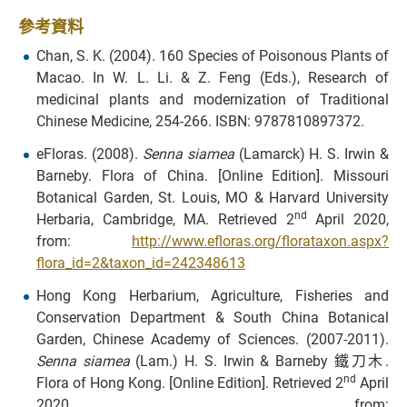
參考資料
Chan, S. K. (2004). 160 Species of Poisonous Plants of
Macao. In W. L. Li. & Z. Feng (Eds.), Research of
medicinal plants and modernization of Traditional
Chinese Medicine, 254-266. ISBN: 9787810897372.
eFloras. (2008).
Senna siamea
(Lamarck) H. S. Irwin &
Barneby. Flora of China. [Online Edition]. Missouri
Botanical Garden, St. Louis, MO & Harvard University
nd
Herbaria, Cambridge, MA. Retrieved 2
April 2020,
from:
http://www.efloras.org/florataxon.aspx?
flora_id=2&taxon_id=242348613
Hong Kong Herbarium, Agriculture, Fisheries and
Conservation Department & South China Botanical
Garden, Chinese Academy of Sciences. (2007-2011).
Senna siamea
(Lam.) H. S. Irwin & Barneby 鐵刀木.
nd
Flora of Hong Kong. [Online Edition]. Retrieved 2
April
2020, from: