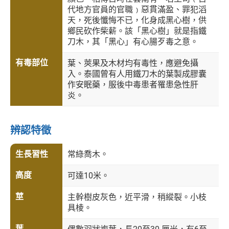
代地方官員的官職﹚惡貫滿盈、罪犯滔
天，死後懺悔不已，化身成黑心樹，供
鄉民砍作柴薪。該「黑心樹」就是指鐵
刀木，其「黑心」有心腸歹毒之意。
有毒部位
葉、莢果及木材均有毒性，應避免攝
入。泰國曾有人用鐵刀木的葉製成膠囊
作安眠藥，服後中毒患者罹患急性肝
炎。
辨認特徵
生長習性
常綠喬木。
高度
可達10米。
莖
主幹樹皮灰色，近平滑，稍縱裂。小枝
具棱。
葉