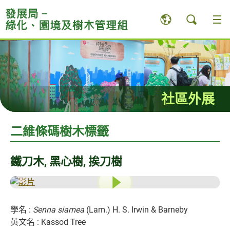
跳
至
內
容
內
的
開
始
社區外展
二維條碼樹木標籤
鐵刀木, 黑心樹, 挨刀樹
學名 :
Senna siamea
(Lam.) H. S. Irwin & Barneby
英文名 : Kassod Tree