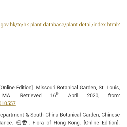
gov.hk/tc/hk-plant-database/plant-detail/index.html?
Online Edition]. Missouri Botanical Garden, St. Louis,
th
 MA. Retrieved 16
April 2020, from:
0010557
Department & South China Botanical Garden, Chinese
nce. 楓香. Flora of Hong Kong. [Online Edition].