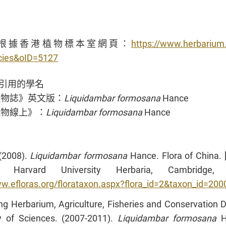
根據香港植物標本室網頁：
https://www.herbarium.
cies&oID=5127
引用的學名
植物誌》英文版：
Liquidambar formosana
Hance
植物線上》：
Liquidambar formosana
Hance
 (2008).
Liquidambar formosana
Hance. Flora of China. [
arvard University Herbaria, Cambridge,
ww.efloras.org/florataxon.aspx?flora_id=2&taxon_id=20
g Herbarium, Agriculture, Fisheries and Conservation 
 of Sciences. (2007-2011).
Liquidambar formosana
Ha