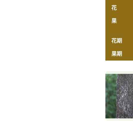
花
果
花期
果期