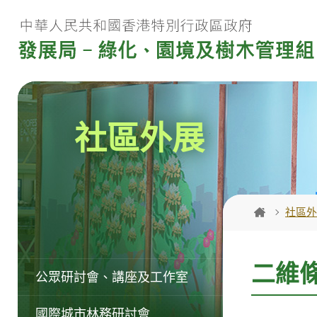
跳
至
內
容
內
的
社區外展
開
始
社區外
二維
公眾研討會、講座及工作室
國際城市林務研討會