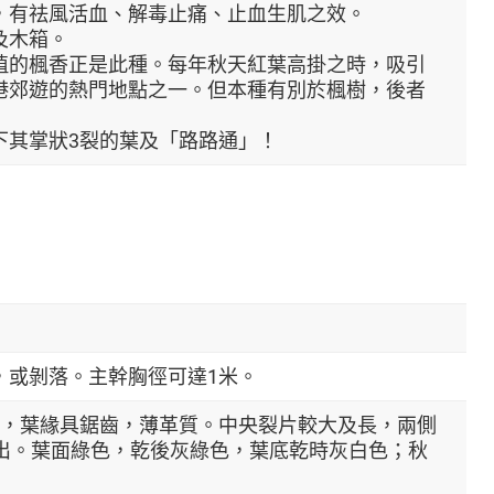
，有祛風活血、解毒止痛、止血生肌之效。
及木箱。
植的楓香正是此種。每年秋天紅葉高掛之時，吸引
港郊遊的熱門地點之一。但本種有別於楓樹，後者
下其掌狀3裂的葉及「路路通」！
，或剝落。主幹胸徑可達1米。
尖，葉緣具鋸齒，薄革質。中央裂片較大及長，兩側
突出。葉面綠色，乾後灰綠色，葉底乾時灰白色；秋