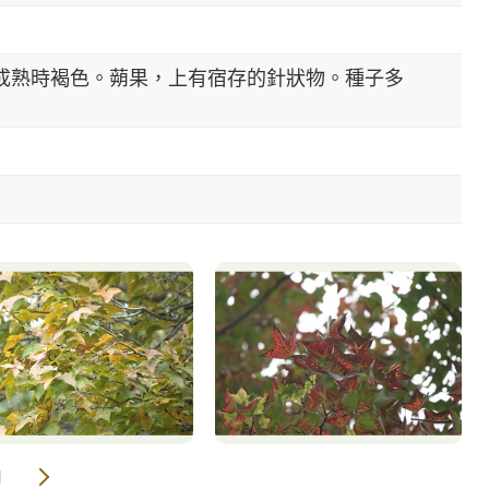
，成熟時褐色。蒴果，上有宿存的針狀物。種子多