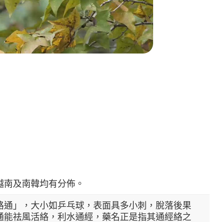
越南及南韓均有分佈。
路通」，大小如乒乓球，表面具多小刺，脫落後果
通能祛風活絡，利水通經，藥名正是指其通經絡之