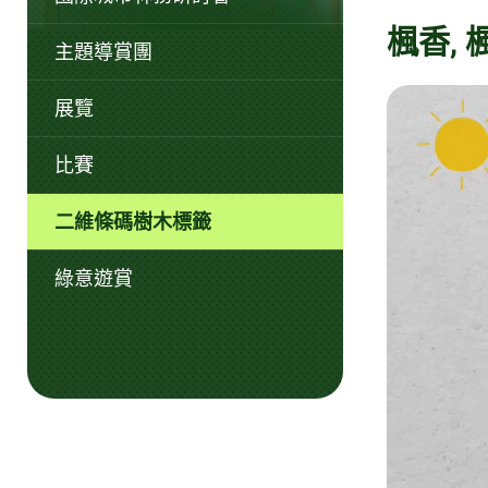
楓香, 
主題導賞團
展覽
比賽
二維條碼樹木標籤
綠意遊賞