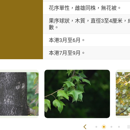
花序單性，雌雄同株，無花被。
果序球狀，木質，直徑3至4厘米
數。
本港3月至6月。
本港7月至9月。