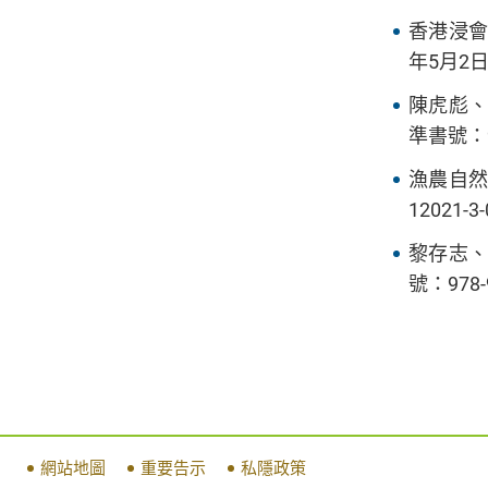
香港浸會
年5月2
陳虎彪、
準書號：97
漁農自然
12021-3
黎存志、
號：978-
網站地圖
重要告示
私隱政策