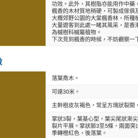
功效。此外，其樹脂亦能用作中藥
楓香的木材質地稍硬，可製成傢俱
大欖郊野公園的大棠楓香林，所種
大量遊客到此處一睹其風采，是香
為槭樹科槭屬植物。
下次見到楓香的時候，不妨觀察一
徵
落葉喬木。
可達30米。
主幹樹皮灰褐色，常呈方塊狀裂開
掌狀3裂，葉基心型，葉尖尾狀漸
裂片平展。掌狀脈3至5條，兩面
季轉橙紅色，後落葉。