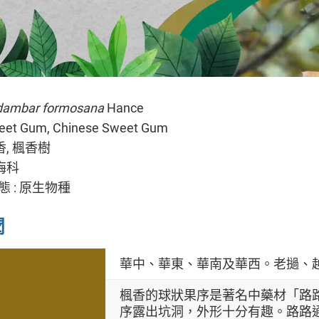
idambar formosana
Hance
et Gum, Chinese Sweet Gum
香, 楓香樹
縷梅科
 : 原生物種
聞
華中、華東、華南及華西。老撾、
楓香的球狀果序是著名中藥材「路
序露出坑洞，外形十分有趣。路路