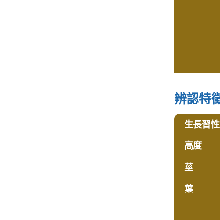
辨認特
生長習性
高度
莖
葉