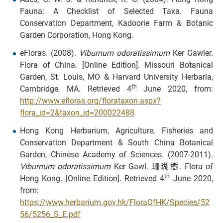
Fauna: A Checklist of Selected Taxa. Fauna
Conservation Department, Kadoorie Farm & Botanic
Garden Corporation, Hong Kong.
eFloras. (2008).
Viburnum odoratissimum
Ker Gawler.
Flora of China. [Online Edition]. Missouri Botanical
Garden, St. Louis, MO & Harvard University Herbaria,
th
Cambridge, MA. Retrieved 4
June 2020, from:
http://www.efloras.org/florataxon.aspx?
flora_id=2&taxon_id=200022488
Hong Kong Herbarium, Agriculture, Fisheries and
Conservation Department & South China Botanical
Garden, Chinese Academy of Sciences. (2007-2011).
Viburnum odoratissimum
Ker Gawl. 珊瑚樹. Flora of
th
Hong Kong. [Online Edition]. Retrieved 4
June 2020,
from:
https://www.herbarium.gov.hk/FloraOfHK/Species/52
56/5256_S_E.pdf