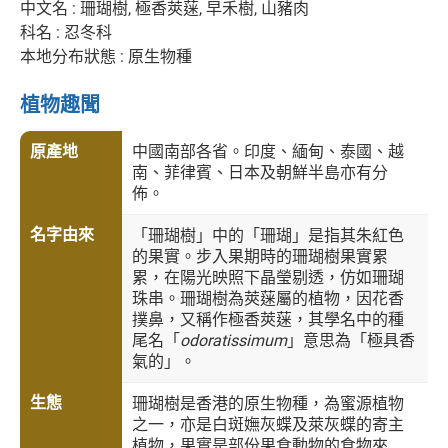
中文名 : 珊瑚樹, 極香莢蒾, 早禾樹, 山豬肉
科名 : 忍冬科
本地分布狀態 : 原生物種
植物趣聞
原產地
中國南部各省。印度、緬甸、泰國、越
南、菲律賓、日本及朝鮮半島亦有分
佈。
名字由來
「珊瑚樹」中的「珊瑚」是指其朱紅色
的果實。步入果期時的珊瑚樹果實累
累，在陽光映照下晶瑩剔透，仿如珊瑚
珠串。珊瑚樹為莢蒾屬的植物，因花香
撲鼻，又稱作極香莢蒾，其學名中的種
尾名「
odoratissimum
」意思為「極具香
氣的」。
生態
珊瑚樹是香港的原生物種，為蜜源植物
之一，亦是白斑嫵灰蝶及萊灰蝶的寄主
植物，果實是部份果食動物的食物來