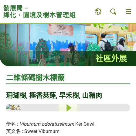
跳
至
內
容
內
的
開
始
社區外展
二維條碼樹木標籤
珊瑚樹, 極香莢蒾, 早禾樹, 山豬肉
學名 :
Viburnum odoratissimum
Ker Gawl.
英文名 : Sweet Viburnum