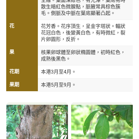
全緣。葉面深綠色，有光澤，葉底有時
散生暗紅色微腺點，脈腋常具棕色簇
毛。側脈及中脈在葉底顯著凸起。
花
花芳香。花序頂生，呈金字塔狀。輻狀
花冠白色，後變黃白色，有時微紅，裂
片卵圓形，反折。
果
核果卵球體至卵狀橢圓體，初時紅色，
成熟後黑色。
花期
本港3月至4月。
果期
本港5月至9月。