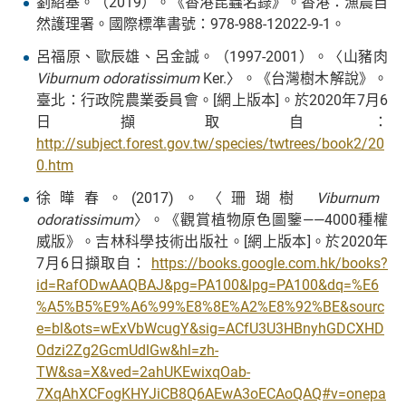
劉紹基。（2019）。《香港昆蟲名錄》。香港：漁農自
然護理署。國際標準書號：978-988-12022-9-1。
呂福原、歐辰雄、呂金誠。（1997-2001）。〈山豬肉
Viburnum odoratissimum
Ker.〉。《台灣樹木解說》。
臺北：行政院農業委員會。[網上版本]。於2020年7月6
日擷取自：
http://subject.forest.gov.tw/species/twtrees/book2/20
0.htm
徐曄春。(2017)。〈珊瑚樹
Viburnum
odoratissimum
〉。《觀賞植物原色圖鑒——4000種權
威版》。吉林科學技術出版社。[網上版本]。於2020年
7月6日擷取自：
https://books.google.com.hk/books?
id=RafODwAAQBAJ&pg=PA100&lpg=PA100&dq=%E6
%A5%B5%E9%A6%99%E8%8E%A2%E8%92%BE&sourc
e=bl&ots=wExVbWcugY&sig=ACfU3U3HBnyhGDCXHD
Odzi2Zg2GcmUdlGw&hl=zh-
TW&sa=X&ved=2ahUKEwixqOab-
7XqAhXCFogKHYJiCB8Q6AEwA3oECAoQAQ#v=onepa