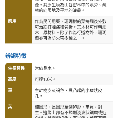
源。其原生境為山谷密林中的溪旁、疏
林的向陽地及平地的灌叢。
應用
作為民間用藥，珊瑚樹的葉搗爛後外敷
可治跌打腫痛和骨折。其木材可作精細
木工原材料。除了作為行道樹外，珊瑚
樹亦可為防火帶樹種之一。
辨認特徵
生長習性
常綠喬木。
高度
可達10米。
莖
主幹樹皮灰褐色，具凸起的小瘤狀皮
孔。
葉
橢圓形、長圓形至倒卵形，革質，對
生。邊緣上部有不規則淺波狀鋸齒或近