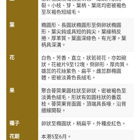
裂。小枝、芽、葉柄、葉底均密被褐色
至灰褐色短絨毛。
葉
橢圓形、長圓狀橢圓形至倒卵狀橢圓
形，葉尖鈍或具短的鈍尖，葉緣稍反
捲，厚革質。葉面深綠色，有光澤。葉
柄具深溝。
花
白色，芳香，直立，狀若荷花，亦如碗
狀。花被片9至12塊，倒卵形，厚肉質。
雄蕊的花絲紫色、扁平。雌蕊群橢圓
體，密被淡黃色長絨毛。
果
聚合蓇葖果圓柱狀至卵狀，密被褐色至
淡黃色絨毛，形狀有如圓柱狀的番荔
枝。蓇葖果背面圓，頂端具長喙，沿背
縫線開裂。
種子
卵狀至橢圓狀，稍扁平，外種皮紅色。
花期
本港5至6月。