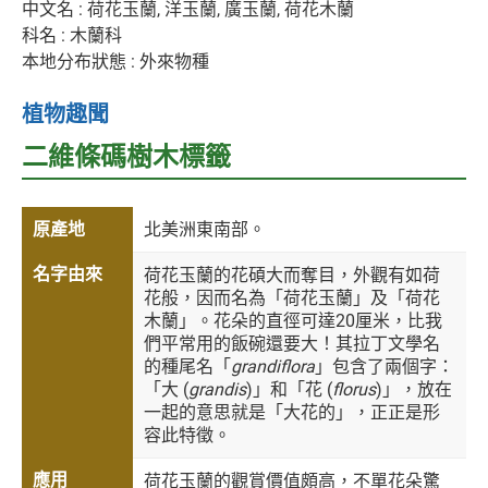
中文名 : 荷花玉蘭, 洋玉蘭, 廣玉蘭, 荷花木蘭
科名 : 木蘭科
本地分布狀態 : 外來物種
植物趣聞
二維條碼樹木標籤
原產地
北美洲東南部。
名字由來
荷花玉蘭的花碩大而奪目，外觀有如荷
花般，因而名為「荷花玉蘭」及「荷花
木蘭」。花朵的直徑可達20厘米，比我
們平常用的飯碗還要大！其拉丁文學名
的種尾名「
grandiflora
」包含了兩個字：
「大 (
grandis
)」和「花 (
florus
)」，放在
一起的意思就是「大花的」，正正是形
容此特徵。
應用
荷花玉蘭的觀賞價值頗高，不單花朵驚