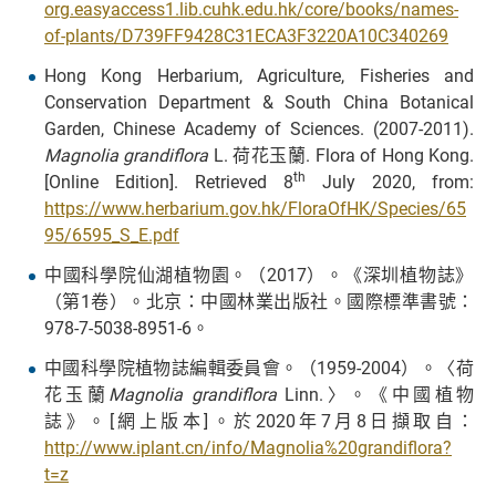
org.easyaccess1.lib.cuhk.edu.hk/core/books/names-
of-plants/D739FF9428C31ECA3F3220A10C340269
Hong Kong Herbarium, Agriculture, Fisheries and
Conservation Department & South China Botanical
Garden, Chinese Academy of Sciences. (2007-2011).
Magnolia grandiflora
L. 荷花玉蘭. Flora of Hong Kong.
th
[Online Edition]. Retrieved 8
July 2020, from:
https://www.herbarium.gov.hk/FloraOfHK/Species/65
95/6595_S_E.pdf
中國科學院仙湖植物園。（2017）。《深圳植物誌》
（第1卷）。北京：中國林業出版社。國際標準書號：
978-7-5038-8951-6。
中國科學院植物誌編輯委員會。（1959-2004）。〈荷
花玉蘭
Magnolia grandiflora
Linn.〉。《中國植物
誌》。[網上版本]。於2020年7月8日擷取自：
http://www.iplant.cn/info/Magnolia%20grandiflora?
t=z