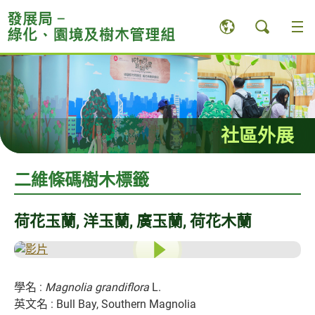
跳
至
內
容
內
的
開
始
社區外展
二維條碼樹木標籤
荷花玉蘭, 洋玉蘭, 廣玉蘭, 荷花木蘭
學名 :
Magnolia grandiflora
L.
英文名 : Bull Bay, Southern Magnolia