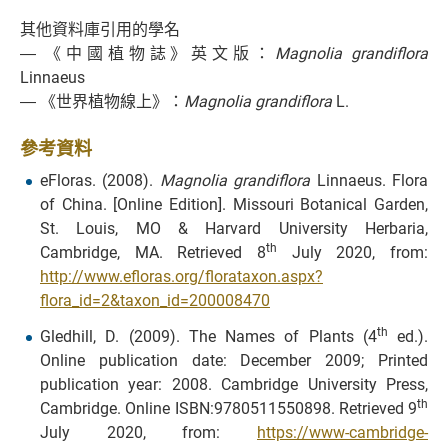
其他資料庫引用的學名
― 《中國植物誌》英文版：
Magnolia grandiflora
Linnaeus
― 《世界植物線上》：
Magnolia grandiflora
L.
參考資料
eFloras. (2008).
Magnolia grandiflora
Linnaeus. Flora
of China. [Online Edition]. Missouri Botanical Garden,
St. Louis, MO & Harvard University Herbaria,
th
Cambridge, MA. Retrieved 8
July 2020, from:
http://www.efloras.org/florataxon.aspx?
flora_id=2&taxon_id=200008470
th
Gledhill, D. (2009). The Names of Plants (4
ed.).
Online publication date: December 2009; Printed
publication year: 2008. Cambridge University Press,
th
Cambridge. Online ISBN:9780511550898. Retrieved 9
July 2020, from:
https://www-cambridge-