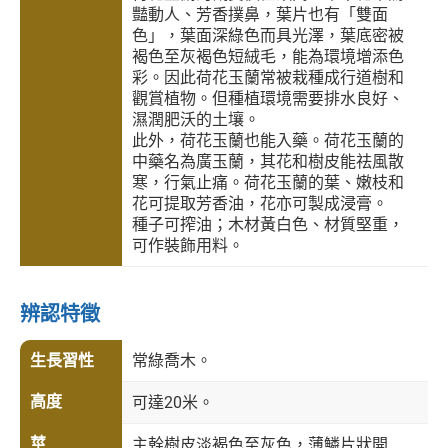
豔動人、芳香撲鼻，葉片也有「雙面
色」，葉面深綠色而具光澤，葉底密被
褐色至灰褐色短絨毛，能為環境增添色
彩。因此荷花玉蘭常被栽種成行道樹和
觀賞植物。但種植環境需要排水良好、
濕潤肥沃的土壤。
此外，荷花玉蘭也能入藥。荷花玉蘭的
中藥名為廣玉蘭，其花和樹皮能祛風散
寒，行氣止痛。荷花玉蘭的葉、嫩枝和
花可提取芳香油，花亦可製成浸膏。
種子可搾油；木材黃白色、材質堅重，
可作裝飾用料。
辨認特徵
生長習性
常綠喬木。
高度
可達20米。
莖
主幹樹皮淡褐色至灰色，薄鱗片狀開