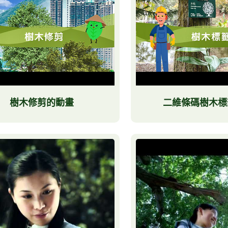
樹木修剪的動畫
二維條碼樹木標