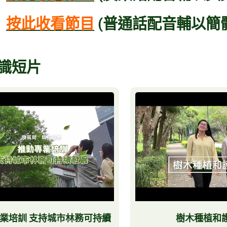
按此收看節目
(普通話配音輔以簡
識短片
業培訓 支持城市林務可持續
樹木種植和