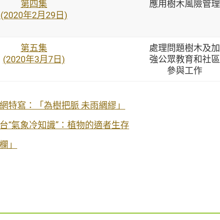
第四集
應用樹木風險管理
(2020年2月29日)
第五集
處理問題樹木及加
(2020年3月7日)
強公眾教育和社區
參與工作
網特寫：「為樹把脈 未雨綢繆」
台“氣象冷知識”：植物的適者生存
欄」