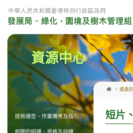
跳
至
內
容
內
的
資源中心
開
始
資源中
短片
技術通告、作業備考及指引
相關的組織、資格及訓練