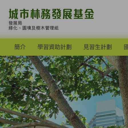
跳
至
內
容
內
的
開
始
簡介
學習資助計劃
見習生計劃
目的
申請資格
資助宗旨
申請
表格及須知