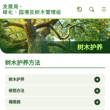
跳
至
内
容
内
的
开
始
树木护养
树木护养方法
树木护养
修剪办法
褐根病